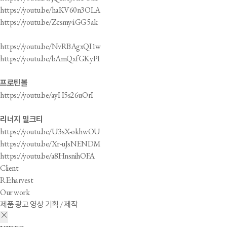
https://youtu.be/haKV60n3OLA
https://youtu.be/Zcsmy4GG5ak
https://youtu.be/NvRBAgxQI1w
https://youtu.be/bAmQxfGKyPI
프로틴볼
https://youtu.be/ayH5s26uOrI
리너지 밀크티
https://youtu.be/U3sX-okhwOU
https://youtu.be/Xr-uJsNENDM
https://youtu.be/a8HnsnihOFA
Client
RE:harvest
Our work
제품 광고 영상 기획 / 제작