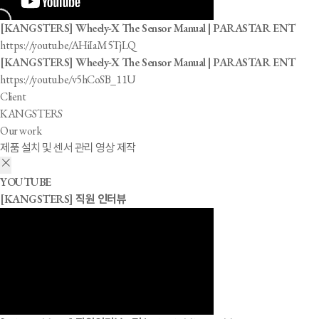
[KANGSTERS] Wheely-X The Sensor Manual | PARASTAR ENT
https://youtu.be/AHiIaM5TjLQ
[KANGSTERS] Wheely-X The Sensor Manual | PARASTAR ENT
https://youtu.be/v5hCoSB_11U
Client
KANGSTERS
Our work
제품 설치 및 센서 관리 영상 제작
YOUTUBE
[KANGSTERS] 직원 인터뷰