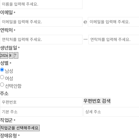
이메일
*
@
연락처
*
ㅡ
생년월일
*
성별
*
남성
여성
선택안함
주소
우편번호 검색
직업군
*
장애유형
*