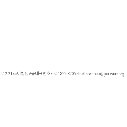
アナ
1
2
3
4
5
6
7
8
10
9
212-21 조이빌딩 6층
대표번호 : 02-1877-8705
Email : contact@parastar.org