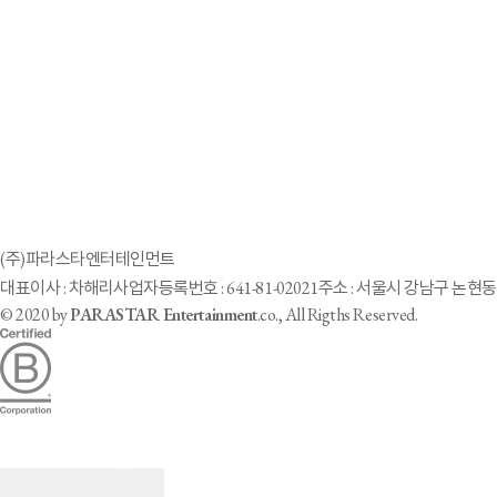
'불꽃 카리스마' 모델 이찬호, 게임 광고 데뷔
2021-10-10
「車いすモデル」生んだ芸能事務所 「やる」と即答した韓国元局
(주)파라스타엔터테인먼트
대표이사 : 차해리
사업자등록번호 : 641-81-02021
주소 : 서울시 강남구 논현동 
© 2020 by
PARASTAR Entertainment
.co., All Rigths Reserved.