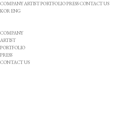
COMPANY
ARTIST
PORTFOLIO
PRESS
CONTACT US
KOR
ENG
COMPANY
ARTIST
PORTFOLIO
PRESS
CONTACT US
2023-02-16
“장애, 그까짓 게 뭐라고!" 휠체어 타고 1인 5역 해내는 최국화 앵커
2023-02-14
파라스타엔터테인먼트, SM엔터 임원 출신 박진 이사 영입