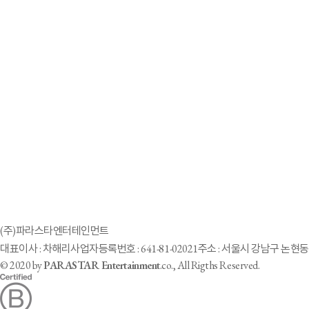
2023-02-12
농인 배우로, 앵커로...'수어' 전문성 살려 곳곳에서 활약
2023-02-04
농인의 언어 '수어'‥"배울 곳도, 쓸 곳도 없어요"
2023-02-01
결점이 아닌 매력으로, 장애의 벽을 허물다
2023-01-27
시각장애 첼리스트 김보희 등 장애 음악가들, 2월 연주회 개최
2023-01-25
휠체어농구 이윤주 “지난해 아쉬움 딛고 통합 우승 이끌겠다”
2023-01-06
청각장애 아역배우 서주아, 파라스타엔터와 전속계약
2023-01-05
휠체어 농구 국가대표팀 3인, 파라스타엔터와 전속계약
(주)파라스타엔터테인먼트
2022-12-02
대표이사 : 차해리
사업자등록번호 : 641-81-02021
주소 : 서울시 강남구 논현동 
케이휠댄스프로젝트, 12월 10일 공연, 패션쇼 창작 공연, 세상에 하나뿐인 
© 2020 by
PARASTAR Entertainment
.co., All Rigths Reserved.
1
2
3
4
5
6
7
8
9
10