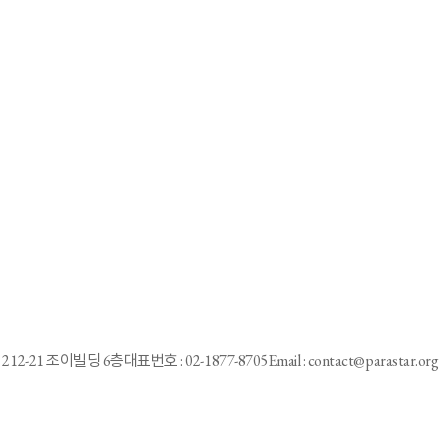
212-21 조이빌딩 6층
대표번호 : 02-1877-8705
Email : contact@parastar.org
런웨이가 펼쳐진다.