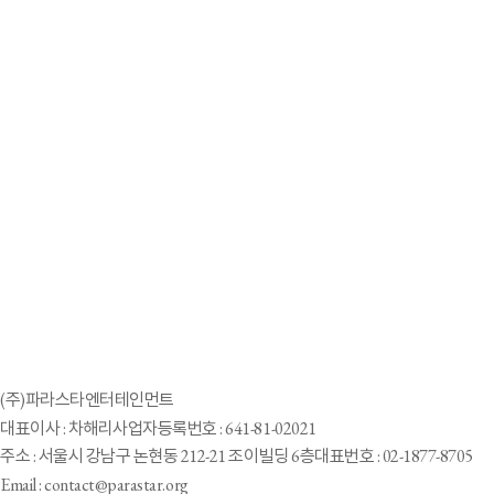
2023-03-17
'골때녀' 차해리의 파라스타엔터, 인도네시아서 '배리어프리 시티' 비전
제시
2023-03-08
영화 감독 김종민 “모든 핸디캡은 가능성이다”
2023-02-24
장애예술인 인터뷰, 사랑스러운 첼리스트 김보희
1
2
3
4
5
7
8
9
6
10
(주)파라스타엔터테인먼트
대표이사 : 차해리
사업자등록번호 : 641-81-02021
주소 : 서울시 강남구 논현동 212-21 조이빌딩 6층
대표번호 : 02-1877-8705
Email : contact@parastar.org