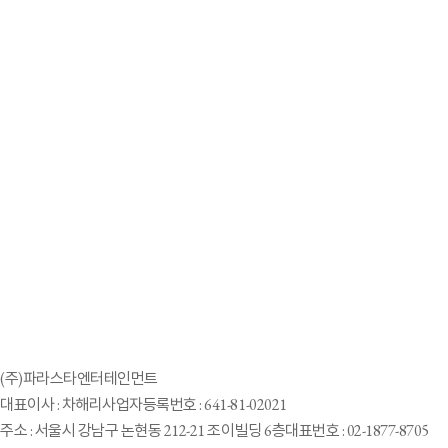
2024-04-25
청각장애는 조금 불편할 뿐…희망 메신저 아이돌 ‘빅오션’
2024-04-25
빅오션 데뷔에 WHO 사무총장도 축하→국제노동기구도 우수사례로 소개
2024-04-20
오늘 장애인의 날,'세계최초 수어댄스 아이돌'빅오션,'쇼!음중' 데뷔무대!
2024-03-28
“멤버 모두 청각장애” 아이돌 그룹 ‘빅오션’ 다음 달 데뷔
2024-02-14
'4월 데뷔' 보이그룹 빅오션, 라이즈(RIIZE)와 함께한 'Love 119' 댄스챌린지
공개
2023-12-13
올해 가장 빛난 팀 ‘춘천 타이거즈’
2023-11-27
파라스타엔터, 장애 전문 컨텐츠 유튜브 채널 개설
2023-11-23
(주)파라스타엔터테인먼트
의족 비보이·뇌병변 장애 사진작가…“관계 맺고 나를 찾아가는 시간”
대표이사 : 차해리
사업자등록번호 : 641-81-02021
[인터뷰]
주소 : 서울시 강남구 논현동 212-21 조이빌딩 6층
대표번호 : 02-1877-8705
1
2
3
4
5
6
7
8
9
10