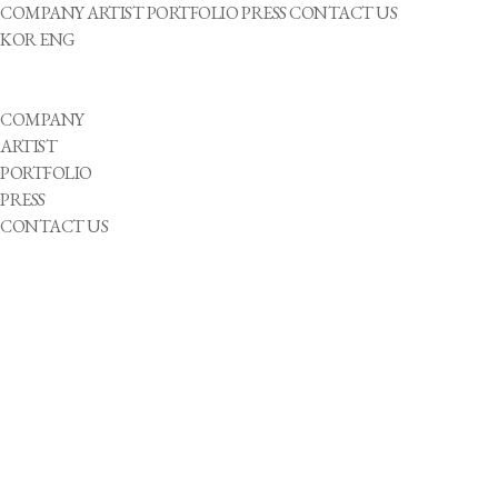
COMPANY
ARTIST
PORTFOLIO
PRESS
CONTACT US
KOR
ENG
COMPANY
ARTIST
PORTFOLIO
PRESS
CONTACT US
2024-06-20
빅오션, 세계보건기구와 맞손…청력건강 위한 영상 콘텐츠 공개
2024-05-31
빅오션 "이번엔 에너지 넘치는 음악"…6월1일 신곡 '블로' 발표