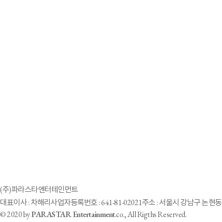
2021-04-15
파라스타엔터와 삼성물산 ‘하티스트’, 장애인식 개선을 위한 업무협약 
2021-04-09
다둥이 엄마 모델 서영채, ‘2021 F/W 서울패션위크’로 활동 본격화
2021-03-06
South Korea's Vo Ra Mi Seo hopes to show beauty of disability
2020-10-05
'효리네 민박' 정담이, 소속사 찾았다…파라스타엔터서 모델로 본격 활
(주)파라스타엔터테인먼트
대표이사 : 차해리
사업자등록번호 : 641-81-02021
주소 : 서울시 강남구 논현동 
© 2020 by
PARASTAR Entertainment
.co., All Rigths Reserved.