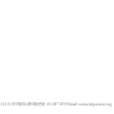
체결
동
1
2
3
4
5
6
7
8
9
10
212-21 조이빌딩 6층
대표번호 : 02-1877-8705
Email : contact@parastar.org