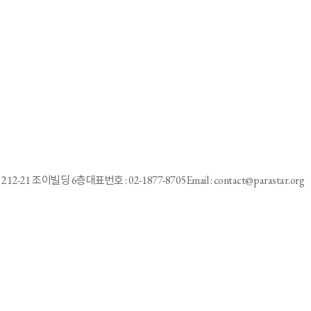
 배워"
2
3
4
5
6
7
8
9
10
1
212-21 조이빌딩 6층
대표번호 : 02-1877-8705
Email : contact@parastar.org