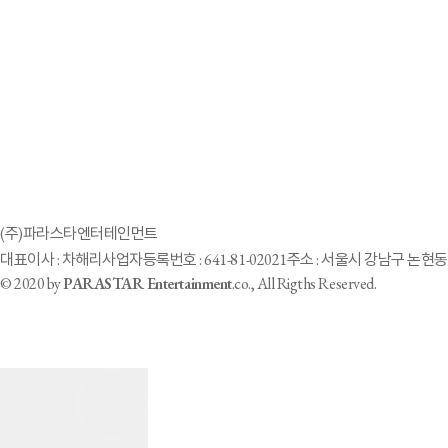
빅오션, '골때녀' 사오리와 특별한 교류에 '감동의 응원물결'
2024-06-22
'청각 장애 아이돌' 빅오션 지석 "RM 선배님이 기부한 1억원 덕분에 악기
(주)파라스타엔터테인먼트
대표이사 : 차해리
사업자등록번호 : 641-81-02021
주소 : 서울시 강남구 논현동 
© 2020 by
PARASTAR Entertainment
.co., All Rigths Reserved.