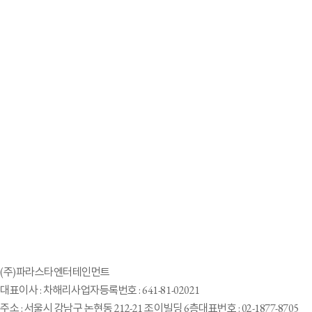
2021-11-09
Parastar Entertainment turns “disable” to “able”
2021-10-10
「車いすモデル」生んだ芸能事務所 「やる」
と即答した韓国元局アナ
2021-08-16
Parastar Entertainment, la primera agencia que representa talentos con
discapacidad en Corea del Sur
2021-03-06
South Korea's Vo Ra Mi Seo hopes to show beauty of disability
2
1
(주)파라스타엔터테인먼트
대표이사 : 차해리
사업자등록번호 : 641-81-02021
주소 : 서울시 강남구 논현동 212-21 조이빌딩 6층
대표번호 : 02-1877-8705