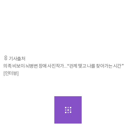
“네가 나를 볼 때 너는 나의 의지를 봐야돼. 내 몸의 선 하나하나가 보여주는게
그거야. 내 자신을 지탱하는 이 능력, 어떤 상황에서나. 난 이 세상에 다시 익
숙해졌고, 세상이 다시 친숙해졌어. 하지만 난 내 몸의 시작, 내 몸의 어린시절
좋았던 모습을 잊어야 됐어. 내가 살아있음을 느끼기 위해서.” (‘제자리’ 완혁
의 대사 중)
-기사 전문은 출처 URL을 통해 확인하실 수 있습니다. -
기사출처
의족 비보이·뇌병변 장애 사진작가…“관계 맺고 나를 찾아가는 시간”
[인터뷰]