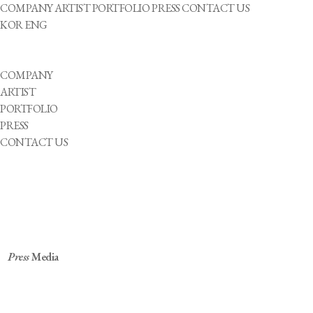
COMPANY
ARTIST
PORTFOLIO
PRESS
CONTACT US
KOR
ENG
COMPANY
ARTIST
PORTFOLIO
PRESS
CONTACT US
Press
Media
파라스타엔터, 장애 전문 컨텐츠 유튜브 채널 개설