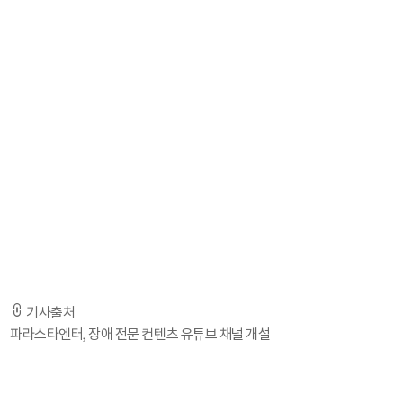
통로가 되길 바란다’ 뜻을 담았다.
채널 ‘래빗홀’은 ‘서로 다름’을 특별하게 규정짓지 않고 각자의 매력으로 받아
들이는 MZ 세대를 타깃하는 채널이다. 개개인이 가진 장애도 캐릭터와 개성
으로 표현해 그간 잘 다뤄지지 않았던 다양한 주제를 흥미롭게 풀어내고자 한
다. 또한 장애를 모티브로 제작된 다양한 PB 상품을 소개하는 커머스 연계형
채널이다.
래빗홀은 최근 '장애인 아티스트들의 꿈이 펼쳐지는 곳. 래빗홀.'이라는 캡션
과 함께 티저 영상을 게재했다. 해당 영상 속에는 이상한 나라의 앨리스가 아
버지에게 듣는 말이 나온다. '넌 이상해. 하지만 비밀인데 멋진 사람들은 다 그
래.'이 대사는 '세상이 보는 장애는 그저 불편한 것뿐이고, 다르기 때문에 더 멋
짐'을 강조한다.
-기사 전문은 출처 URL을 통해 확인하실 수 있습니다. -
기사출처
파라스타엔터, 장애 전문 컨텐츠 유튜브 채널 개설