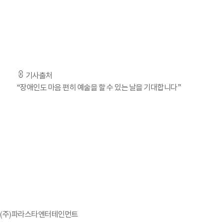
에 집중된 질문이 많아지더라고요. 같은 청각장애라고 해도 들
등 농인의 권리를 위해 나서게 됐어요.”
-기사 전문은 출처 URL을 통해 확인하실 수 있습니다. -
기사출처
“장애인도 마음 편히 예술을 할 수 있는 날을 기대합니다”
세계 최대 재활·복지 전시회, ‘레하케어(Rehacare)’를 
(주)파라스타엔터테인먼트