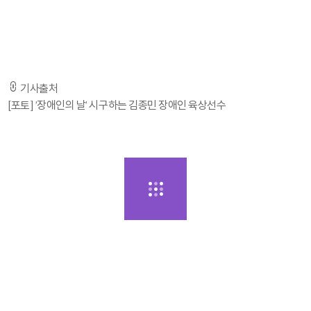
선수가 21일 인천 SSG랜더스필드에서 열린 2023 KBO리그 SSG와 키움과
경기에 앞서 시구를 하고 있다. 2023. 4. 21. 문학 | 최승섭기자 thunder@sportss
eoul.com
-기사 전문은 출처 URL을 통해 확인하실 수 있습니다. -
기사출처
[포토] '장애인의 날' 시구하는 김종민 장애인 육상선수