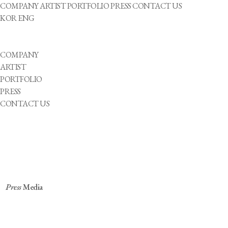
COMPANY
ARTIST
PORTFOLIO
PRESS
CONTACT US
KOR
ENG
COMPANY
ARTIST
PORTFOLIO
PRESS
CONTACT US
Press
Media
[포토] '장애인의 날' 시구하는 김종민 장애인
육상선수