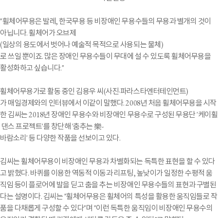
"휠체어무용은 발레, 한국무용 등 비장애인 무용수들의 무용과 별개의 것이
아닙니다. 휠체어가 오브제
(일상의 용도에서 벗어나 예술적 목적으로 사용되는 물체)
로 쓰일 뿐이죠. 많은 장애인 무용수들이 무대에 설 수 있도록 휠체어무용을
활성화하고 싶습니다."
휠체어무용가로 활동 중인 김용우 씨(사진·파라스타엔터테인먼트)
가 매일경제와의 인터뷰에서 이같이 말했다. 2008년 처음 휠체어무용을 시작
한 김씨는 2018년 장애인 무용수와 비장애인 무용수로 구성된 무용단 '케이휠
댄스 프로젝트'를 창단해 '춤추는 樂-
바람소리' 등 다양한 작품을 선보이고 있다.
김씨는 휠체어무용이 비장애인 무용과 차별화되는 독특한 표현을 할 수 있다
고 밝혔다. 바퀴를 이용한 역동적 이동과 리프팅, 높낮이가 일정한 수평적 움
직임 등이 플로어에 발을 딛고 춤을 추는 비장애인 무용수들의 표현과 구별된
다는 설명이다. 김씨는 "휠체어무용은 휠체어의 특성을 활용한 움직임들로 작
품을 다채롭게 구성할 수 있다"며 "이런 독특한 움직임이 비장애인 무용수의