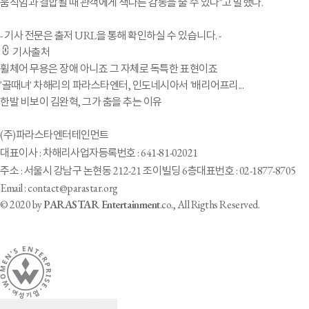
움직임과 결합될 때 관객에게 색다른 감동을 줄 수 있다"고 말했다.
- 기사 전문은 출저 URL을 통해 확인하실 수 있습니다. -
기사출처
휠체어 무용은 장애 아니죠 그 자체로 독특한 표현이죠
'골때녀' 차해리의 파라스타엔터, 인도네시아서 '배리어프리...
한발 비보이 김완혁, 그가 춤을 추는 이유
(주)파라스타엔터테인먼트
대표이사 : 차해리
사업자등록번호 : 641-81-02021
주소 : 서울시 강남구 논현동 212-21 조이빌딩 6층
대표번호 : 02-1877-8705
Email : contact@parastar.org
© 2020 by
PARASTAR Entertainment
.co., All Rigths Reserved.