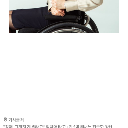
평일 낮 12시 50분경, KBS ‘뉴스12’에 다른 사람들보다 눈높이가 낮은 한 앵
커가 등장한다. 휠체어를 탄 채 생활 뉴스를 전달하는 최국화 앵커다. 앉아 있
는 곳만 다를 뿐 부드러운 목소리와 차분한 톤, 안정감 있는 미소에서 ‘프로’의
향기가 느껴진다.
최국화는 2021년 40세 늦깎이로 KBS 6기 장애인 앵커에 선발됐다. 그의 직
업은 앵커에만 국한되지 않는다. 15년 차 강사에, 최근에는 BTS와 함께 서울
관광재단 모델로도 발탁됐다. 장애인과 비장애인의 경계를 허물고 그 한계를
넘어 다니는 그의 이야기가 궁금해졌다. 1월 9일 동아매거진 스튜디오에서 최
국화(42) 앵커를 만났다.
-기사전문은출저URL을통해확인하실수있습니다. -
기사출처
“장애, 그까짓 게 뭐라고!" 휠체어 타고 1인 5역 해내는 최국화 앵커