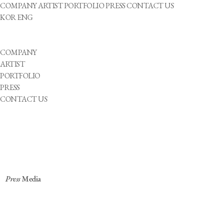
COMPANY
ARTIST
PORTFOLIO
PRESS
CONTACT US
KOR
ENG
COMPANY
ARTIST
PORTFOLIO
PRESS
CONTACT US
Press
Media
롯데 ‘오새내이’ 광고, 파라스타엔터 아티스트 8명
출연