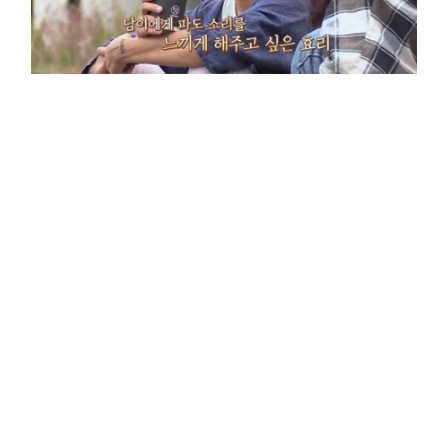
▲ '효리네 민박'에 출연한 정담이. 출처 JTBC '효리네 민박' 방송 캡처
[스포티비뉴스=
장진리 기자] '효리네 민박'에 출연해 화제를 모은 모델 정담이가 소속사를 찾
았다.
정담이는 최근 파라스타엔터테인먼트와 전속계약을 맺었다. 파라스타엔터테
인먼트는 장애를 극복한 진정한 스타들의 회사를 모토로 2018 평창패럴림픽
파라아이스하키 동메달리스트 한민수, YTN 앵커 출신 차해리가 공동대표로
세운 연예기획사다.
'효리네 민박'에 출연해 밝고 당당한 성품으로 많은 시청자들의 사랑을 받았던
정담이는 파라스타엔터테인먼트에서 모델로 본격적인 활동을 펼칠 예정이
다. 차해리 공동대표에 따르면 정담이는 개인 유튜브 채널 개설을 앞두고 있으
며, 프로필 촬영 뒷이야기 등 다양한 콘텐츠로 대중과 직접 소통할 계획이다.
- 기사 전문은 출저 URL을 통해 확인하실 수 있습니다. -