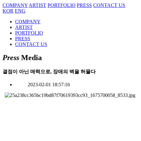
COMPANY
ARTIST
PORTFOLIO
PRESS
CONTACT US
KOR
ENG
COMPANY
ARTIST
PORTFOLIO
PRESS
CONTACT US
Press
Media
결점이 아닌 매력으로, 장애의 벽을 허물다
2023-02-01 18:57:16
2021년 열린 ‘F/W 서울패션위크’에 참가한 모델 서영채 씨는
대중에게 이름을 알린 지 8년 만에야 무대에 설 수 있었다. 모
델 서바이벌 프로그램에서 10위에 들 만큼 실력을 갖췄지만,청
각장애로 소속사를 찾지 못해 긴 시간 가정주부로 생활해왔기