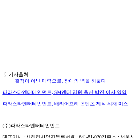
때문이다. 그가 다시 꿈을 꿀 수 있게 된 것은 장애인 전문 연예
기획사 파라스타엔터테인먼트를 만난 후였다. 2020년 설립한
파라스타엔터테인먼트는 문화예술과 방송계에서 활동하는 장
애인 아티스트를 발굴하고 육성하는 매니지먼트사로 약 30명
의 다재다능한 아티스트들이 소속돼 있다. 장애를 그 사람만의
강점과 매력으로 보여주는 파라스타엔터테인먼트의 차
해리
대표를 만났다.
- 기사 전문은 출저 URL을 통해 확인하실 수 있습니다. -
기사출처
결점이 아닌 매력으로, 장애의 벽을 허물다
파라스타엔터테인먼트, SM엔터 임원 출신 박진 이사 영입
파라스타엔터테인먼트, 배리어프리 콘텐츠 제작 위해 미스...
(주)파라스타엔터테인먼트
대표이사 : 차해리
사업자등록번호 : 641-81-02021
주소 : 서울시