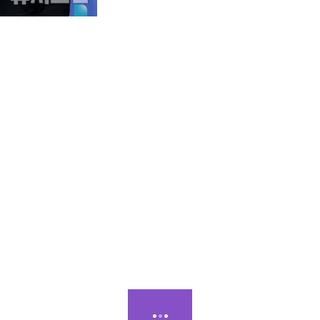
회 뉴시스 한류엑스포(2024 뉴시스 한류엑스포) 포토월 행사에서 포즈를 취하고 있다. 2024.08.22. jini@newsis.co
시스 한류엑스포에서 한류특별상을 받았다.
'제6회 뉴시스 한류엑스포'에서 한류특별상을 수상했다. 염영남 뉴시스 대표이
사실 데뷔하기 전에 저희가 아이돌이 되기 어려울 것이라는 반응들이 많았다"고 
 통해서 이곳 뉴시스 한류엑스포에서 특별한류상을 받을 수 있었다"고 했다. 
고 끝까지 이끌어주신 분들께 감사하다. 앞으로도 빅오션은 할 수 있습니다"라
아이돌 [김...