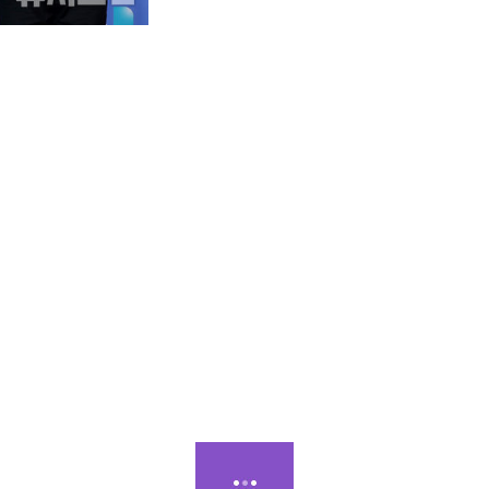
회 뉴시스 한류엑스포(2024 뉴시스 한류엑스포) 포토월 행사에서 포즈를 취하고 있다. 2024.08.22. jini@newsis.co
시스 한류엑스포에서 한류특별상을 받았다.
'제6회 뉴시스 한류엑스포'에서 한류특별상을 수상했다. 염영남 뉴시스 대표이
사실 데뷔하기 전에 저희가 아이돌이 되기 어려울 것이라는 반응들이 많았다"고 
 통해서 이곳 뉴시스 한류엑스포에서 특별한류상을 받을 수 있었다"고 했다. 
고 끝까지 이끌어주신 분들께 감사하다. 앞으로도 빅오션은 할 수 있습니다"라
아이돌 [김...