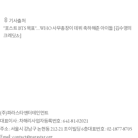
것에 경의를 표한다"고 축하하기도 했다.
기사출처
"포스트 BTS 목표"…WHO 사무총장이 데뷔 축하해준 아이돌 [김수영의
크레딧&]
(주)파라스타엔터테인먼트
대표이사 : 차해리
사업자등록번호 : 641-81-02021
주소 : 서울시 강남구 논현동 212-21 조이빌딩 6층
대표번호 : 02-1877-8705
Email : contact@parastar.org