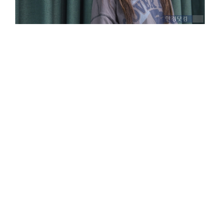
차해리 파라스타엔터테인먼트 대표 /사진=유채영 기자
차해리 파라스타엔터테인먼트 대표는 사회관계망서비스(SNS) 프로필에
자신을 이같이 소개해놨다. '빅오션(Big Ocean)'은 이 회사가 선보인
보이그룹으로, 청각장애를 지닌 세 명의 멤버로 구성됐다. 지난 4월 20일
'장애인의 날'에 맞춰 데뷔해 '세계 최초 청각 장애 아이돌'이라는 수식어와
함께 지금까지 총 3곡을 발표하며 활발히 활동 중이다.
지난 11일에는 데이식스 영케이가 피처링에 참여한 신곡 '슬로우(SLOW)'를
발표했다. 조금 천천히 가더라도 함께라면 더 멀리, 높이 갈 수 있다는 희망의
메시지를 담은 이 곡을 2024 파리 올림픽 폐막일이자 패럴림픽 선수들이
주목받기 시작하는 날에 공개했다.
빅오션의 등장은 K팝 업계는 물론 해외에서도 주목했다. 인공와우 보조기·
보청기 등을 착용하고 있는 멤버들이 노래와 춤을 익히고, 여느 아이돌과
다름없이 무대를 해내는 모습은 그 자체로 강력한 희망의 메시지가 됐다. 데뷔
당일 테워드로스 아드하놈 거브러여수스 세계보건기구(WHO) 사무총장은
SNS를 통해 빅오션을 언급하며 "장애에 대한 장벽과 사회적 편견을 넘어선