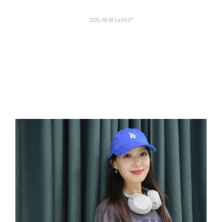
2024-08-18 16:19:17
차해리 파라스타엔터테인먼트 대표 인터뷰
아나운서에서 엔터사 대표로 '인생 2막'
'청각장애 아이돌' 빅오션 제작
"진동·빛으로 곡 익히고 AI로 가창 보완"
"글로벌 진출 목표…신선함이 차별점"