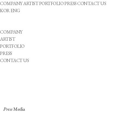
COMPANY
ARTIST
PORTFOLIO
PRESS
CONTACT US
KOR
ENG
COMPANY
ARTIST
PORTFOLIO
PRESS
CONTACT US
Press
Media
[잇슈 컬처] 청각 장애 K팝 그룹, 패럴림픽 응원곡
발표