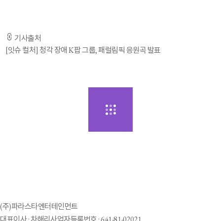
기사출처
[잇슈 컬처] 청각 장애 K팝 그룹, 패럴림픽 응원곡 발표
(주)파라스타엔터테인먼트
대표이사 : 차해리
사업자등록번호 : 641-81-02021