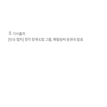
또 언론 인터뷰에선 올림픽과 패럴림픽은 선수들의 체급이 다를
기사출처
[잇슈 컬처] 청각 장애 K팝 그룹, 패럴림픽 응원곡 발표
빅오션, 오늘(11일) '슬로우' 공개…영케이 피처링