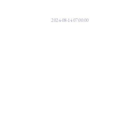
처] 청각 장애 K팝 그룹, 패럴림픽 
2024-08-14 07:00:00
 함께 들어보시죠.
 마."]
3번째 디지털 싱글- '슬로우'란 노랩니다.
리며 곡을 준비했다고 밝혔는데요,