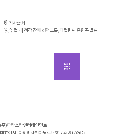
기사출처
[잇슈 컬처] 청각 장애 K팝 그룹, 패럴림픽 응원곡 발표
(주)파라스타엔터테인먼트
대표이사 : 차해리
사업자등록번호 : 641-81-02021