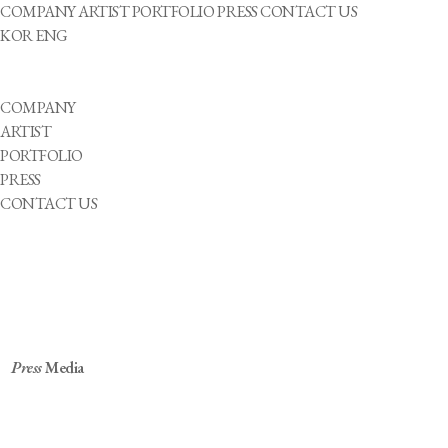
COMPANY
ARTIST
PORTFOLIO
PRESS
CONTACT US
KOR
ENG
COMPANY
ARTIST
PORTFOLIO
PRESS
CONTACT US
Press
Media
[잇슈 컬처] 청각 장애 K팝 그룹, 패럴림픽 응원곡
발표