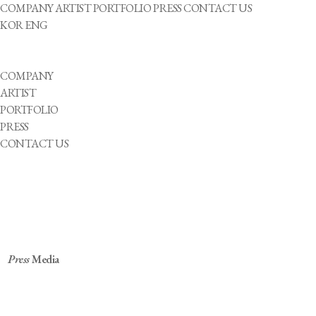
COMPANY
ARTIST
PORTFOLIO
PRESS
CONTACT US
KOR
ENG
COMPANY
ARTIST
PORTFOLIO
PRESS
CONTACT US
Press
Media
빅오션, 오늘(11일) '슬로우' 공개…영케이 피처링