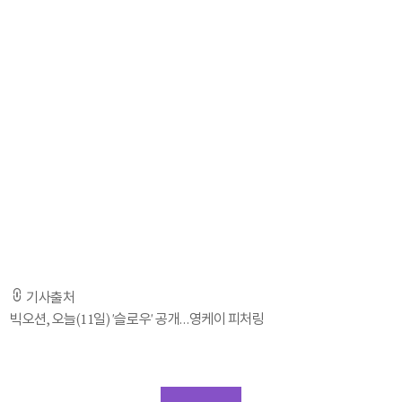
빅오션은 11일 오후 12시, 각종 음원사이트를 통해 세 번째 디지털 싱글
'슬로우(SLOW)(Feat. Young K (DAY6))'를 발표한다.
특히 '슬로우(SLOW)(Feat. Young K (DAY6))'는 JYP엔터테인먼트 소속
DAY6의 영케이가 피처링으로 참여해 파워풀한 보이스와 강한 호소력을
불어넣었고 뮤직비디오는 전체가 수어로 만들어져 뜻깊은 의미를 더했다.
빅오션 소속사 측은 ''슬로우(SLOW)(Feat. Young K (DAY6))'의 발매일을
11일로 정한 이유는 2024 파리 올림픽 폐막일이자 패럴림픽 선수들이
주목받기 시작하는 날이기 때문'이라고 밝히며 '메달 유무와 상관없이 최선을
다한 모든 선수들에게 축하의 박수를 전하고 이제 시작될 다음 여정도
아낌없이 응원한다'고 국가대표 선수단에게 격려의 메시지를 보냈다.
기사출처
빅오션, 오늘(11일) '슬로우' 공개…영케이 피처링