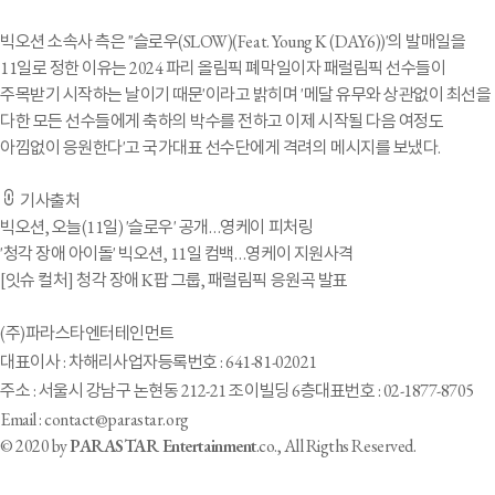
빅오션 소속사 측은 ''슬로우(SLOW)(Feat. Young K (DAY6))'의 발매일을
11일로 정한 이유는 2024 파리 올림픽 폐막일이자 패럴림픽 선수들이
주목받기 시작하는 날이기 때문'이라고 밝히며 '메달 유무와 상관없이 최선을
다한 모든 선수들에게 축하의 박수를 전하고 이제 시작될 다음 여정도
아낌없이 응원한다'고 국가대표 선수단에게 격려의 메시지를 보냈다.
기사출처
빅오션, 오늘(11일) '슬로우' 공개…영케이 피처링
'청각 장애 아이돌' 빅오션, 11일 컴백…영케이 지원사격
[잇슈 컬처] 청각 장애 K팝 그룹, 패럴림픽 응원곡 발표
(주)파라스타엔터테인먼트
대표이사 : 차해리
사업자등록번호 : 641-81-02021
주소 : 서울시 강남구 논현동 212-21 조이빌딩 6층
대표번호 : 02-1877-8705
Email : contact@parastar.org
© 2020 by
PARASTAR Entertainment
.co., All Rigths Reserved.