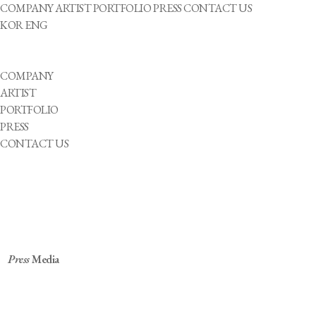
COMPANY
ARTIST
PORTFOLIO
PRESS
CONTACT US
KOR
ENG
COMPANY
ARTIST
PORTFOLIO
PRESS
CONTACT US
Press
Media
빅오션, 오늘(11일) '슬로우' 공개…영케이 피처링