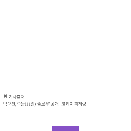
빅오션은 11일 오후 12시, 각종 음원사이트를 통해 세 번째 디지털 싱글
'슬로우(SLOW)(Feat. Young K (DAY6))'를 발표한다.
특히 '슬로우(SLOW)(Feat. Young K (DAY6))'는 JYP엔터테인먼트 소속
DAY6의 영케이가 피처링으로 참여해 파워풀한 보이스와 강한 호소력을
불어넣었고 뮤직비디오는 전체가 수어로 만들어져 뜻깊은 의미를 더했다.
빅오션 소속사 측은 ''슬로우(SLOW)(Feat. Young K (DAY6))'의 발매일을
11일로 정한 이유는 2024 파리 올림픽 폐막일이자 패럴림픽 선수들이
주목받기 시작하는 날이기 때문'이라고 밝히며 '메달 유무와 상관없이 최선을
다한 모든 선수들에게 축하의 박수를 전하고 이제 시작될 다음 여정도
아낌없이 응원한다'고 국가대표 선수단에게 격려의 메시지를 보냈다.
기사출처
빅오션, 오늘(11일) '슬로우' 공개…영케이 피처링