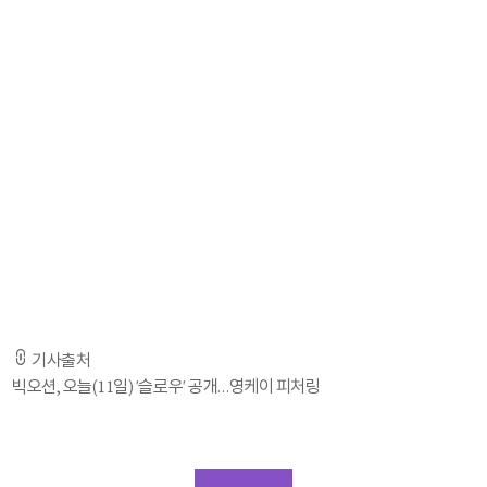
빅오션은 11일 오후 12시, 각종 음원사이트를 통해 세 번째 디지털 싱글
'슬로우(SLOW)(Feat. Young K (DAY6))'를 발표한다.
특히 '슬로우(SLOW)(Feat. Young K (DAY6))'는 JYP엔터테인먼트 소속
DAY6의 영케이가 피처링으로 참여해 파워풀한 보이스와 강한 호소력을
불어넣었고 뮤직비디오는 전체가 수어로 만들어져 뜻깊은 의미를 더했다.
빅오션 소속사 측은 ''슬로우(SLOW)(Feat. Young K (DAY6))'의 발매일을
11일로 정한 이유는 2024 파리 올림픽 폐막일이자 패럴림픽 선수들이
주목받기 시작하는 날이기 때문'이라고 밝히며 '메달 유무와 상관없이 최선을
다한 모든 선수들에게 축하의 박수를 전하고 이제 시작될 다음 여정도
아낌없이 응원한다'고 국가대표 선수단에게 격려의 메시지를 보냈다.
기사출처
빅오션, 오늘(11일) '슬로우' 공개…영케이 피처링