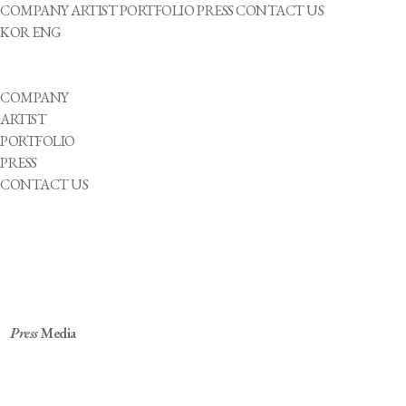
COMPANY
ARTIST
PORTFOLIO
PRESS
CONTACT US
KOR
ENG
COMPANY
ARTIST
PORTFOLIO
PRESS
CONTACT US
Press
Media
빅오션, 오늘(11일) '슬로우' 공개…영케이 피처링