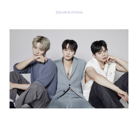
2024-08-05 09:03:04
세계 최초 청각 장애 아이돌 그룹 빅오션(Big Ocean)이 컴백한다.
5일 빅오션 소속사 측은 '빅오션이 11일 오후 12시, 각종 음원사이트를 통해
세 번째 디지털 싱글 '슬로우(SLOW)(Feat. Young K (DAY6))'를 공개한다.