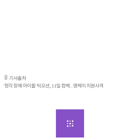
많은 관심 부탁드린다'고 전했다.
이어 ''빛'(Glow)·'블로우(BLOW)'에 이어 공개되는 '슬로우(SLOW)(Feat.
Young K (DAY6))'는 발라드곡으로 빅오션의 새로운 모습을 느낄 수 있을
것'이라고 덧붙였다.
특히 빅오션의 새 디지털 싱글 '슬로우(SLOW)'에는 JYP엔터테인먼트 소속
DAY6의 영케이가 피처링으로 참여해 눈길을 끈다. 빅오션과 Young K가
만나 보여줄 시너지에 기대감이 높아지고 있다.
기사출처
'청각 장애 아이돌' 빅오션, 11일 컴백…영케이 지원사격