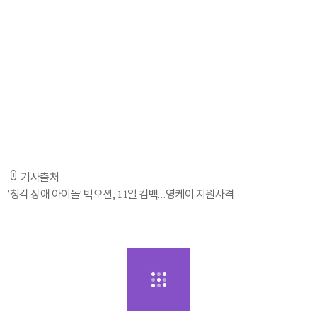
많은 관심 부탁드린다'고 전했다.
이어 ''빛'(Glow)·'블로우(BLOW)'에 이어 공개되는 '슬로우(SLOW)(Feat.
Young K (DAY6))'는 발라드곡으로 빅오션의 새로운 모습을 느낄 수 있을
것'이라고 덧붙였다.
특히 빅오션의 새 디지털 싱글 '슬로우(SLOW)'에는 JYP엔터테인먼트 소속
DAY6의 영케이가 피처링으로 참여해 눈길을 끈다. 빅오션과 Young K가
만나 보여줄 시너지에 기대감이 높아지고 있다.
기사출처
'청각 장애 아이돌' 빅오션, 11일 컴백…영케이 지원사격