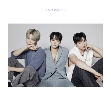
2024-08-05 09:03:04
세계 최초 청각 장애 아이돌 그룹 빅오션(Big Ocean)이 컴백한다.
5일 빅오션 소속사 측은 '빅오션이 11일 오후 12시, 각종 음원사이트를 통해
세 번째 디지털 싱글 '슬로우(SLOW)(Feat. Young K (DAY6))'를 공개한다.