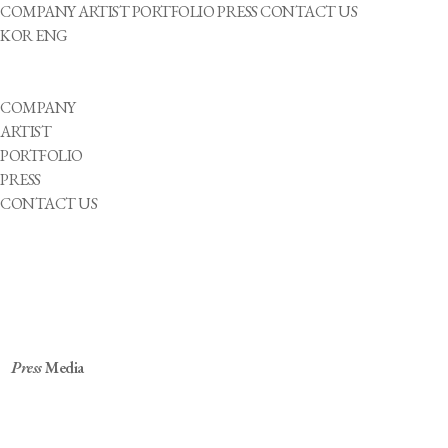
COMPANY
ARTIST
PORTFOLIO
PRESS
CONTACT US
KOR
ENG
COMPANY
ARTIST
PORTFOLIO
PRESS
CONTACT US
Press
Media
'청각 장애 아이돌' 빅오션, 11일 컴백…영케이
지원사격