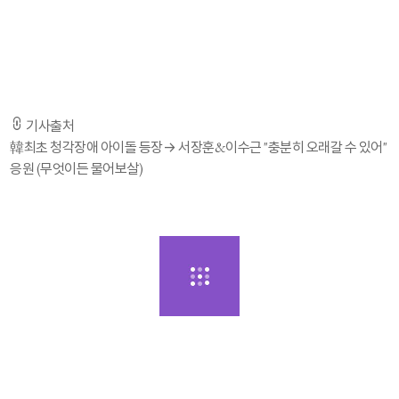
안맞았고 연습하는 시간이 쌓이다 보면 수도 없이 연습해왔던 감, 타이밍이
자동적으로 몸에 입력이 되는거다. 입 모양을 보면 무슨 말인지 알듯이
그것처럼 서로 더 연습을 많이 하다보면 노래가 나오면 몸이 박자를
기억하면서 서로 호흡이 맞아갈거다. 그러면 충분히 오래갈 수 있다"라고
진심어린 조언을 전했다.
기사출처
韓최초 청각장애 아이돌 등장→ 서장훈&이수근 "충분히 오래갈 수 있어"
응원 (무엇이든 물어보살)