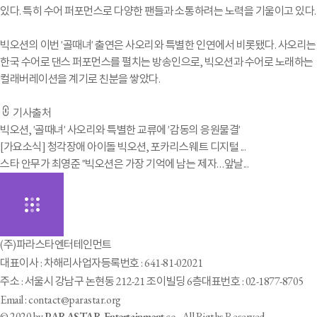
있다. 특히 수어 퍼포먼스로 다양한 팬들과 소통하려는 노력을 기울이고 있다.
빅오션의 이번 '골때녀' 출연은 사오리와 특별한 인연에서 비롯됐다. 사오리는
한국 수어로 댄스 퍼포먼스를 펼치는 방송인으로, 빅오션과 수어로 노래하는
컬래버레이션을 계기로 친분을 쌓았다.
기사출처
빅오션, '골때녀' 사오리와 특별한 교류에 '감동의 응원물결'
[가요소식] 청각장애 아이돌 빅오션, 포카리스웨트 디지털 ...
스타 안무가 최영준 "빅오션은 가장 기억에 남는 제자…앞날...
(주)파라스타엔터테인먼트
대표이사 : 차해리
사업자등록번호 : 641-81-02021
주소 : 서울시 강남구 논현동 212-21 조이빌딩 6층
대표번호 : 02-1877-8705
Email : contact@parastar.org
© 2020 by
PARASTAR Entertainment
.co., All Rigths Reserved.