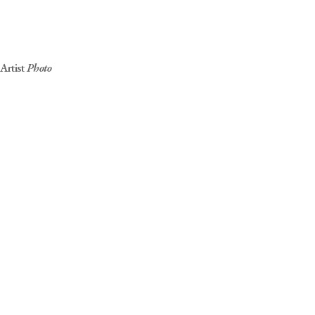
신체적 장애 – 청각장애
전속
Career
미스월드코리아 5위
Artist
Photo
엄마 딸이라서 행복해 2011 저술
SBS 스타킹, 모닝와이드
KBS 명 받았습니다, 아침마당
MBC 휴먼다큐사랑