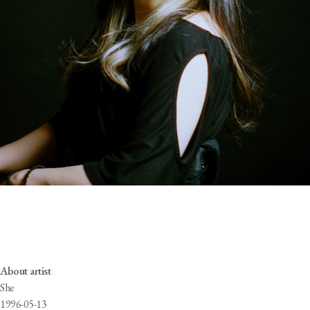
채수민
Sumin CHAE
About artist
She
1996-05-13