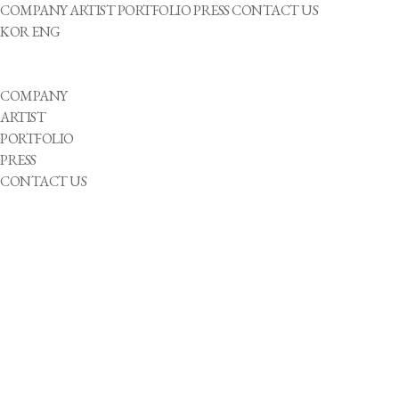
COMPANY
ARTIST
PORTFOLIO
PRESS
CONTACT US
KOR
ENG
COMPANY
ARTIST
PORTFOLIO
PRESS
CONTACT US
Jiwon LEE
About artist
She
2000-11-15
뮤지션