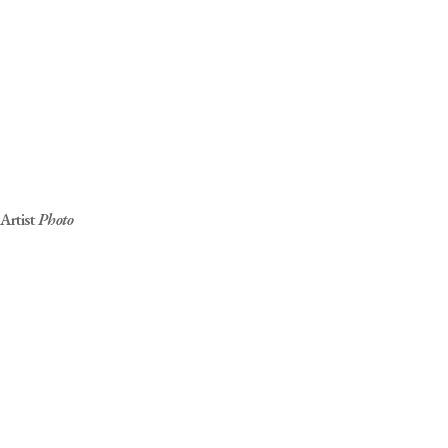
Chanyeon LEE
About artist
He
뮤지션
180cm, 70kg, 265mm
Artist
Photo
신체적 장애 – 청각장애
전속
Career
2024 빅오션 데뷔