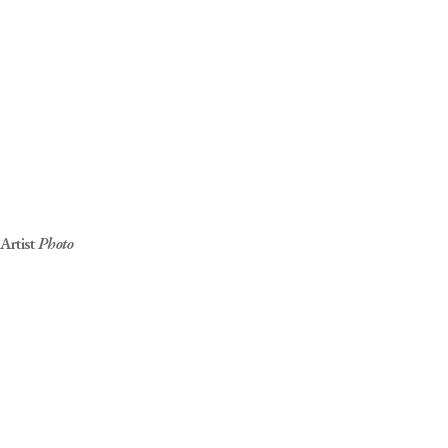
Jiseok KIM
About artist
He
뮤지션
184cm, 66kg, 275mm
신체적 장애 – 청각장애
Artist
Photo
전속
Career
2024 빅오션 데뷔
2023 제20회 전국동계장애인체육대회 알파인스키 출전