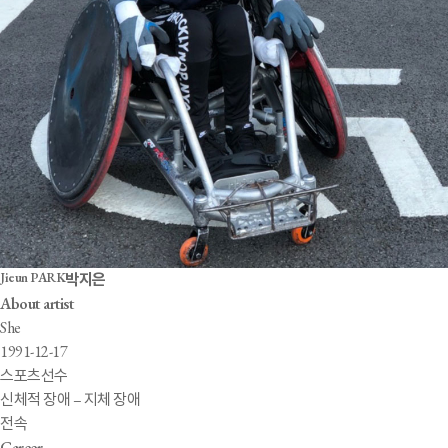
Jieun PARK
박지은
About artist
She
1991-12-17
스포츠선수
신체적 장애 – 지체 장애
전속
Career