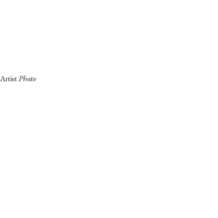
She
1993-08-01
모델
Height 167cm, Size 31-25-36, Shoes 240mm
신체적 장애 – 청각장애
전속
Career
Artist
Photo
JTBS, “효리네 민박”
실시간 검색어 1위
Artist Connect