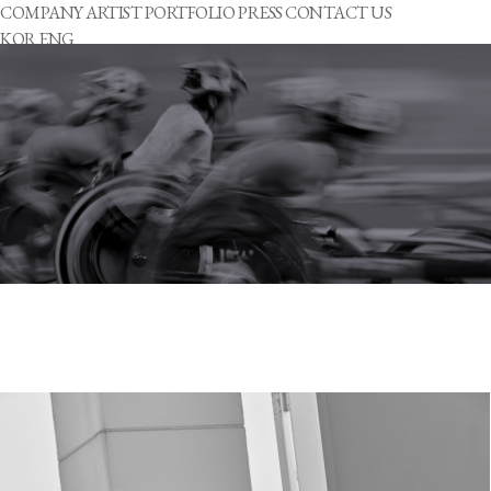
COMPANY
ARTIST
PORTFOLIO
PRESS
CONTACT US
KOR
ENG
COMPANY
ARTIST
PORTFOLIO
PRESS
CONTACT US
Rising Beyond
Physical barriers