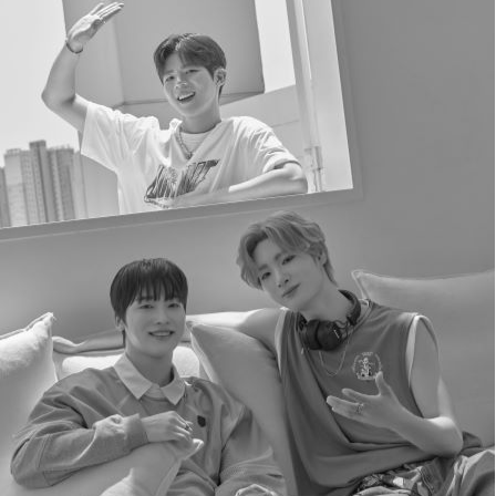
We are at the heart of every moment
when
disable
turns to
able
.