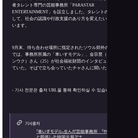
者タレント専門の芸能事務所「PARASTAR
ENTERTAINMENT」を設立しました。タレントの活躍を通
して、社会の認識や行政支援のあり方を変えたいと考えて
います。
9月末、待ち合わせ場所に指定されたソウル郊外のカフェ
では、事務所所属の「車いすモデル」、金宗昱（キムジョ
ンウク）さん（25）が社会福祉財団のインタビューを受け
ていた。そばで立ち会っていたチャさんに聞いた。
- 기사 전문은 출저 URL을 통해 확인하실 수 있습니다. -
기사출처
「車いすモデル」生んだ芸能事務所 「やる」
と即答した韓国元局アナ